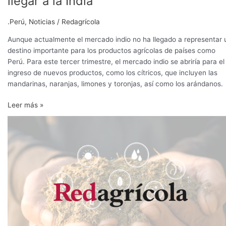
llegar a la India
productos
listos
.Perú
,
Noticias
/
Redagrícola
para
llegar
Aunque actualmente el mercado indio no ha llegado a representar 
a
destino importante para los productos agrícolas de países como
la
Perú. Para este tercer trimestre, el mercado indio se abriría para el
India
ingreso de nuevos productos, como los cítricos, que incluyen las
mandarinas, naranjas, limones y toronjas, así como los arándanos.
Leer más »
Agroexportadores
peruanos
dejaron
de
enviar
unos
2.000
contenedores
debido
a