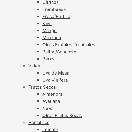
Cítricos
Frambuesa
Fresa/Frutilla
Kiwi
Mango
Manzana
Otros Frutales Tropicales
Paltos/Aguacate
Peras
Vides
Uva de Mesa
Uva Vinífera
Frutos Secos
Almendra
Avellana
Nuez
Otras Frutas Secas
Hortalizas
Tomate