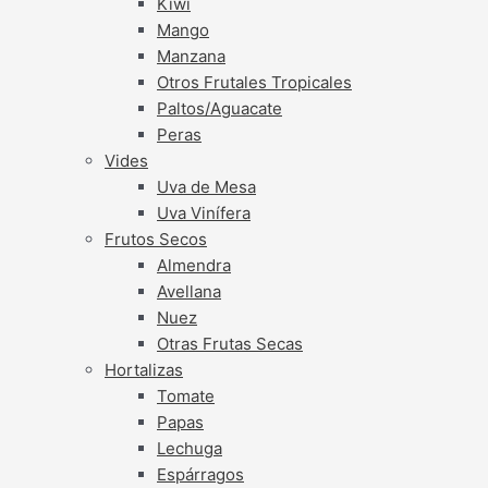
Kiwi
Mango
Manzana
Otros Frutales Tropicales
Paltos/Aguacate
Peras
Vides
Uva de Mesa
Uva Vinífera
Frutos Secos
Almendra
Avellana
Nuez
Otras Frutas Secas
Hortalizas
Tomate
Papas
Lechuga
Espárragos