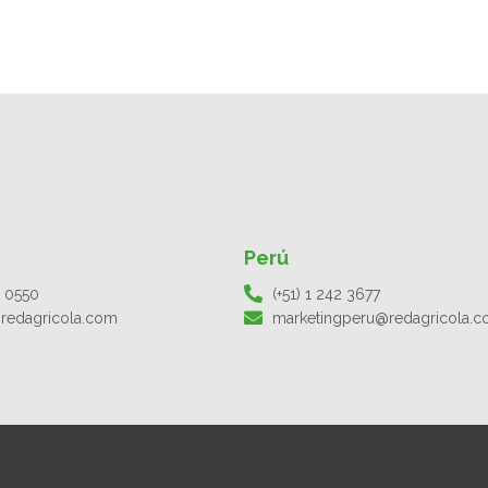
Perú
1 0550
(+51) 1 242 3677
redagricola.com
marketingperu@redagricola.