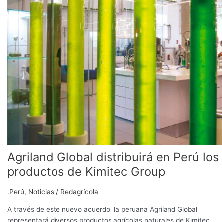
distribuirá
en
Perú
los
productos
de
Kimitec
Group
Agriland Global distribuirá en Perú los
productos de Kimitec Group
.Perú
,
Noticias
/
Redagrícola
A través de este nuevo acuerdo, la peruana Agriland Global
representará diversos productos agrícolas naturales de Kimitec