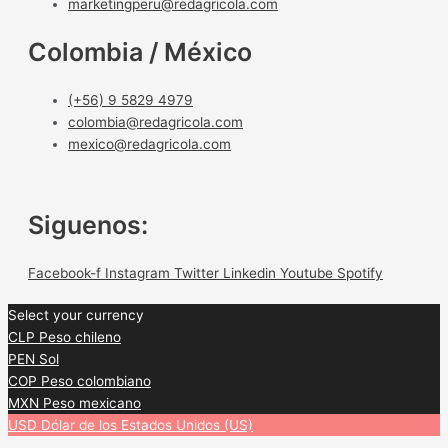
marketingperu@redagricola.com
Colombia / México
(+56) 9 5829 4979
colombia@redagricola.com
mexico@redagricola.com
Siguenos:
Facebook-f
Instagram
Twitter
Linkedin
Youtube
Spotify
Select your currency
CLP
Peso chileno
PEN
Sol
COP
Peso colombiano
MXN
Peso mexicano
USD
Dólar de los Estados Unidos (US)