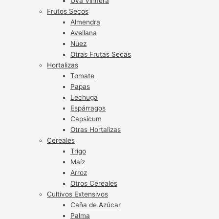
Uva Vinífera
Frutos Secos
Almendra
Avellana
Nuez
Otras Frutas Secas
Hortalizas
Tomate
Papas
Lechuga
Espárragos
Capsicum
Otras Hortalizas
Cereales
Trigo
Maíz
Arroz
Otros Cereales
Cultivos Extensivos
Caña de Azúcar
Palma