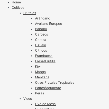
Home
Cultivos
Frutales
Arándano
Avellano Europeo
Banano
Carozos
Cereza
Ciruelo
Cítricos
Frambuesa
Fresa/Frutilla
Kiwi
Mango
Manzana
Otros Frutales Tropicales
Paltos/Aguacate
Peras
Vides
Uva de Mesa