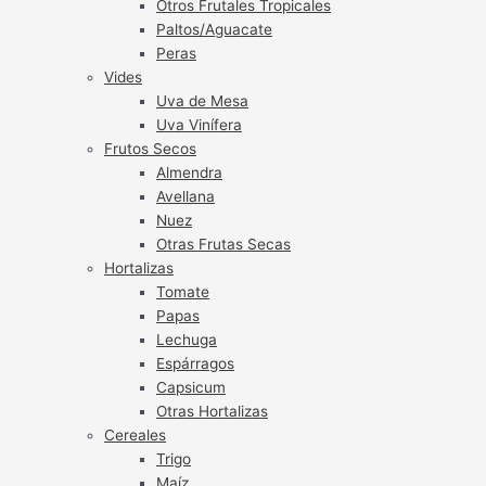
Otros Frutales Tropicales
Paltos/Aguacate
Peras
Vides
Uva de Mesa
Uva Vinífera
Frutos Secos
Almendra
Avellana
Nuez
Otras Frutas Secas
Hortalizas
Tomate
Papas
Lechuga
Espárragos
Capsicum
Otras Hortalizas
Cereales
Trigo
Maíz