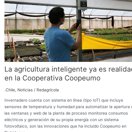
inteligente
ya
es
realidad
en
la
Cooperativa
Coopeumo
La agricultura inteligente ya es realid
en la Cooperativa Coopeumo
.Chile
,
Noticias
/
Redagrícola
Invernadero cuenta con sistema en línea (tipo IoT) que incluye
sensores de temperatura y humedad para automatizar la apertura 
las ventanas y web de la planta de proceso monitorea consumos
eléctricos y generación de su propia energía con un sistema
fotovoltaico, son las innovaciones que ha incluido Coopeumo en