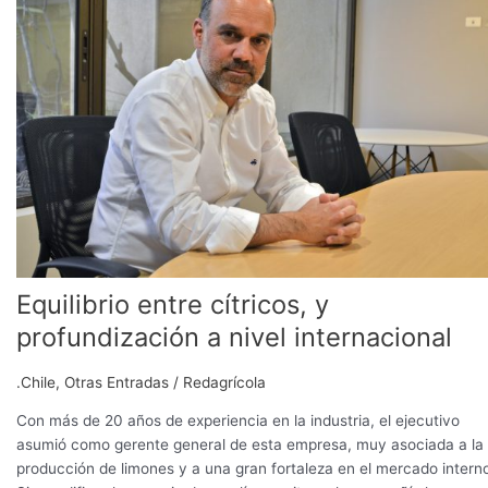
cítricos,
y
profundización
a
nivel
internacional
Equilibrio entre cítricos, y
profundización a nivel internacional
.Chile
,
Otras Entradas
/
Redagrícola
Con más de 20 años de experiencia en la industria, el ejecutivo
asumió como gerente general de esta empresa, muy asociada a la
producción de limones y a una gran fortaleza en el mercado intern