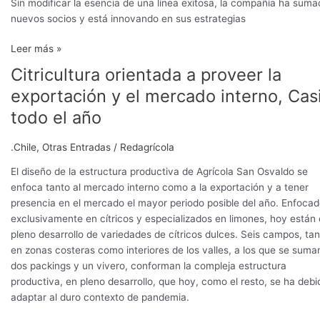
Sin modificar la esencia de una línea exitosa, la compañía ha suma
nuevos socios y está innovando en sus estrategias
Leer más »
Citricultura orientada a proveer la
Citricultura
orientada
exportación y el mercado interno, Cas
a
todo el año
proveer
la
.Chile
,
Otras Entradas
/
Redagrícola
exportación
y
El diseño de la estructura productiva de Agrícola San Osvaldo se
el
enfoca tanto al mercado interno como a la exportación y a tener
mercado
presencia en el mercado el mayor periodo posible del año. Enfoca
interno,
exclusivamente en cítricos y especializados en limones, hoy están
Casi
pleno desarrollo de variedades de cítricos dulces. Seis campos, ta
todo
en zonas costeras como interiores de los valles, a los que se suma
el
dos packings y un vivero, conforman la compleja estructura
año
productiva, en pleno desarrollo, que hoy, como el resto, se ha debi
adaptar al duro contexto de pandemia.