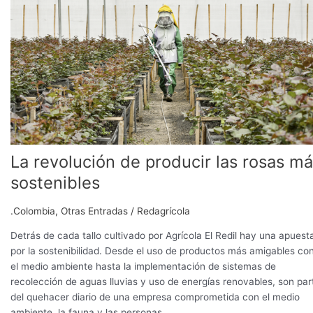
de
producir
las
rosas
más
sostenibles
La revolución de producir las rosas m
sostenibles
.Colombia
,
Otras Entradas
/
Redagrícola
Detrás de cada tallo cultivado por Agrícola El Redil hay una apuest
por la sostenibilidad. Desde el uso de productos más amigables co
el medio ambiente hasta la implementación de sistemas de
recolección de aguas lluvias y uso de energías renovables, son par
del quehacer diario de una empresa comprometida con el medio
ambiente, la fauna y las personas.