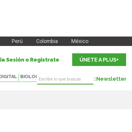
Perú
Colombia
México
cia Sesión o Registrate
ÚNETE A PLUS+
DIGITAL
BIOLOGICALS
Newsletter