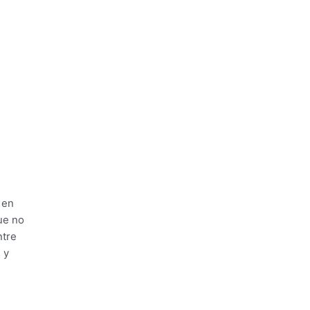
 en
ue no
ntre
 y