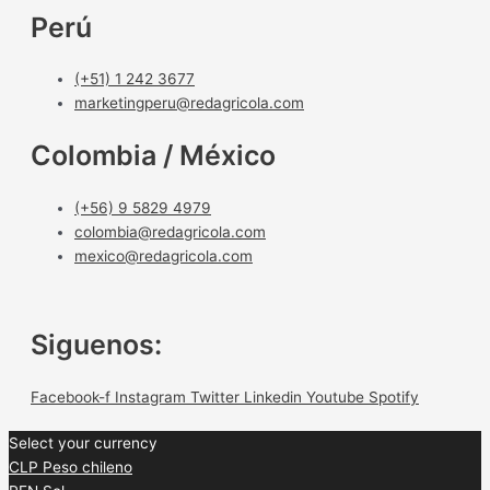
Perú
(+51) 1 242 3677
marketingperu@redagricola.com
Colombia / México
(+56) 9 5829 4979
colombia@redagricola.com
mexico@redagricola.com
Siguenos:
Facebook-f
Instagram
Twitter
Linkedin
Youtube
Spotify
Select your currency
CLP
Peso chileno