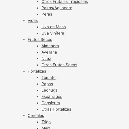
Otros Frutales Tropicales
Paltos/Aguacate
Peras
Vides
Uva de Mesa
Uva Vinífera
Frutos Secos
Almendra
Avellana
Nuez
Otras Frutas Secas
Hortalizas
Tomate
Papas
Lechuga
Espárragos
Capsicum
Otras Hortalizas
Cereales
Trigo
Maíz