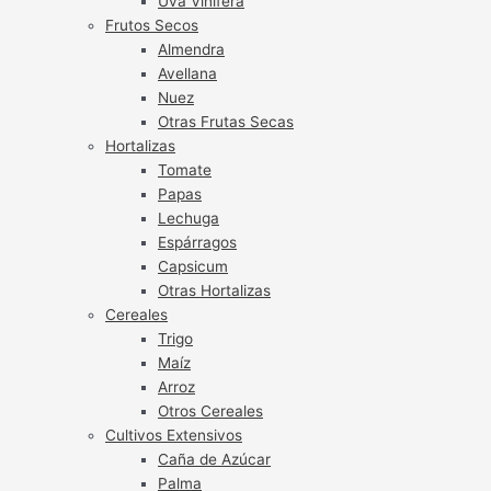
Uva Vinífera
Frutos Secos
Almendra
Avellana
Nuez
Otras Frutas Secas
Hortalizas
Tomate
Papas
Lechuga
Espárragos
Capsicum
Otras Hortalizas
Cereales
Trigo
Maíz
Arroz
Otros Cereales
Cultivos Extensivos
Caña de Azúcar
Palma