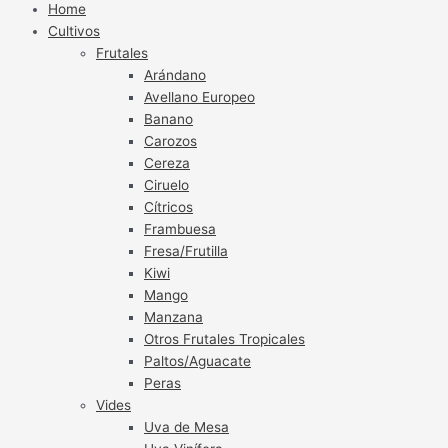
Home
Cultivos
Frutales
Arándano
Avellano Europeo
Banano
Carozos
Cereza
Ciruelo
Cítricos
Frambuesa
Fresa/Frutilla
Kiwi
Mango
Manzana
Otros Frutales Tropicales
Paltos/Aguacate
Peras
Vides
Uva de Mesa