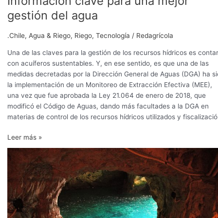
Información clave para una mejor
Extracción
gestión del agua
Efectiva:
Información
.Chile
,
Agua & Riego
,
Riego
,
Tecnología
/
Redagrícola
clave
para
Una de las claves para la gestión de los recursos hídricos es conta
una
con acuíferos sustentables. Y, en ese sentido, es que una de las
mejor
medidas decretadas por la Dirección General de Aguas (DGA) ha s
gestión
la implementación de un Monitoreo de Extracción Efectiva (MEE),
del
una vez que fue aprobada la Ley 21.064 de enero de 2018, que
agua
modificó el Código de Aguas, dando más facultades a la DGA en
materias de control de los recursos hídricos utilizados y fiscalizació
Leer más »
Recarga
de
acuíferos:
Herramientas
clave
para
combatir