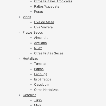
Otros Frutales Tropicales
Paltos/Aguacate
Peras
Vides
Uva de Mesa
Uva Vinífera
Frutos Secos
Almendra
Avellana
Nuez
Otras Frutas Secas
Hortalizas
Tomate
Papas
Lechuga
Espárragos
Capsicum
Otras Hortalizas
Cereales
Trigo
Maíz