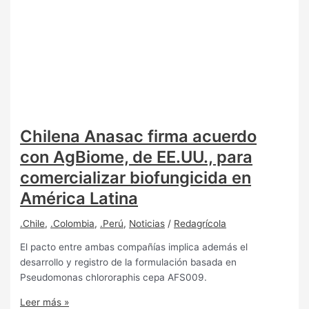
Chilena Anasac firma acuerdo
con AgBiome, de EE.UU., para
comercializar biofungicida en
América Latina
.Chile
,
.Colombia
,
.Perú
,
Noticias
/
Redagrícola
El pacto entre ambas compañías implica además el
desarrollo y registro de la formulación basada en
Pseudomonas chlororaphis cepa AFS009.
Leer más »