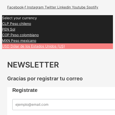
Facebook-f
Instagram
Twitter
Linkedin
Youtube
Spotify
Select your currency
CLP
Peso chileno
PEN
Sol
COP
Peso colombiano
MXN
Peso mexicano
USD
Dólar de los Estados Unidos (US)
NEWSLETTER
Gracias por registrar tu correo
Registrate