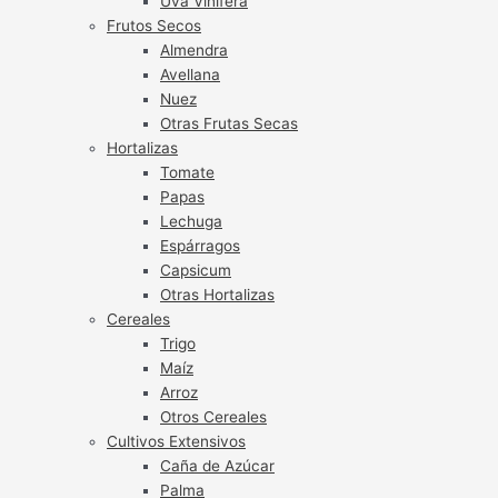
Uva Vinífera
Frutos Secos
Almendra
Avellana
Nuez
Otras Frutas Secas
Hortalizas
Tomate
Papas
Lechuga
Espárragos
Capsicum
Otras Hortalizas
Cereales
Trigo
Maíz
Arroz
Otros Cereales
Cultivos Extensivos
Caña de Azúcar
Palma