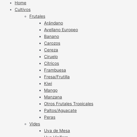
Home
Cultivos
Frutales
Arándano
Avellano Europeo
Banano
Carozos
Cereza
Ciruelo
Cítricos
Frambuesa
Fresa/Frutilla
Kiwi
Mango
Manzana
Otros Frutales Tropicales
Paltos/Aguacate
Peras
Vides
Uva de Mesa