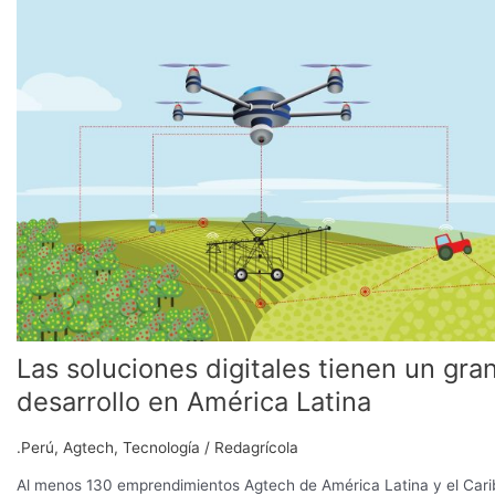
digitales
tienen
un
gran
desarrollo
en
América
Latina
Las soluciones digitales tienen un gra
desarrollo en América Latina
.Perú
,
Agtech
,
Tecnología
/
Redagrícola
Al menos 130 emprendimientos Agtech de América Latina y el Cari