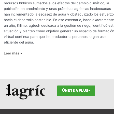
recursos hídricos sumados a los efectos del cambio climático, la
población en crecimiento y unas prácticas agrícolas inadecuadas
han incrementado la escasez de agua y obstaculizado los esfuerzo
hacia el desarrollo sostenible. En ese escenario, hace exactamente
un año, Kilimo, agtech dedicada a la gestión de riego, identificó est
situación y planteó como objetivo generar un espacio de formació
virtual continua para que los productores peruanos hagan uso
eficiente del agua.
Leer más »
ÚNETE A PLUS+
F
I
T
L
Y
S