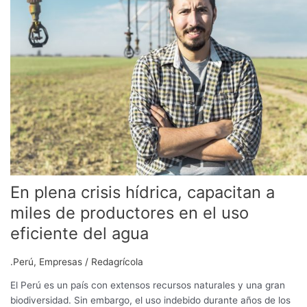
crisis
hídrica,
capacitan
a
miles
de
productores
en
el
uso
eficiente
del
En plena crisis hídrica, capacitan a
agua
miles de productores en el uso
eficiente del agua
.Perú
,
Empresas
/
Redagrícola
El Perú es un país con extensos recursos naturales y una gran
biodiversidad. Sin embargo, el uso indebido durante años de los