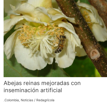
reinas
mejoradas
con
inseminación
artificial
Abejas reinas mejoradas con
inseminación artificial
.Colombia
,
Noticias
/
Redagrícola