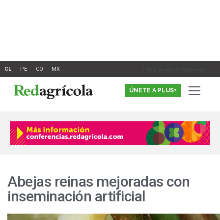
Ir
al
contenido
Inicia Sesión o Registrate
ÚNETE A PLUS+
Abejas reinas mejoradas con
inseminación artificial
Abejas