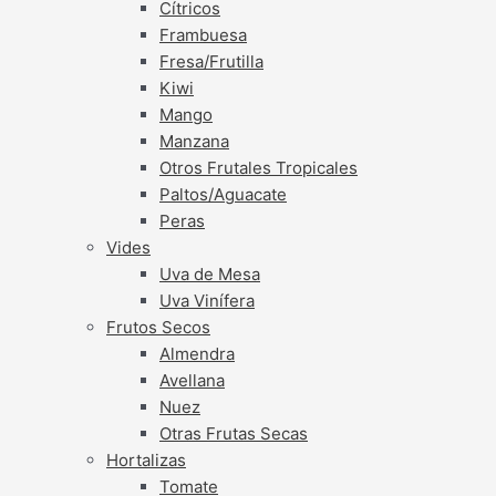
Cítricos
Frambuesa
Fresa/Frutilla
Kiwi
Mango
Manzana
Otros Frutales Tropicales
Paltos/Aguacate
Peras
Vides
Uva de Mesa
Uva Vinífera
Frutos Secos
Almendra
Avellana
Nuez
Otras Frutas Secas
Hortalizas
Tomate