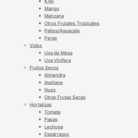
Kiwi
Mango
Manzana
Otros Frutales Tropicales
Paltos/Aguacate
Peras
Vides
Uva de Mesa
Uva Vinífera
Frutos Secos
Almendra
Avellana
Nuez
Otras Frutas Secas
Hortalizas
Tomate
Papas
Lechuga
Espárragos