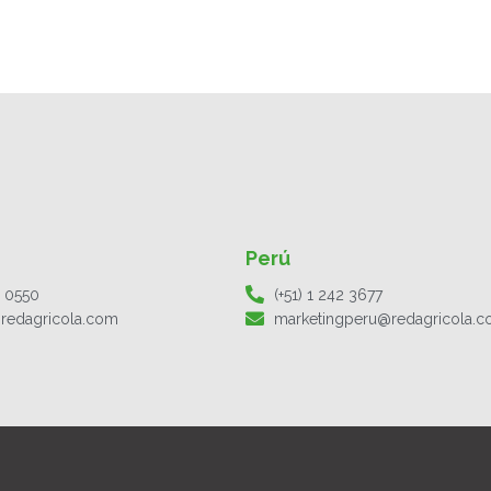
Perú
1 0550
(+51) 1 242 3677
redagricola.com
marketingperu@redagricola.