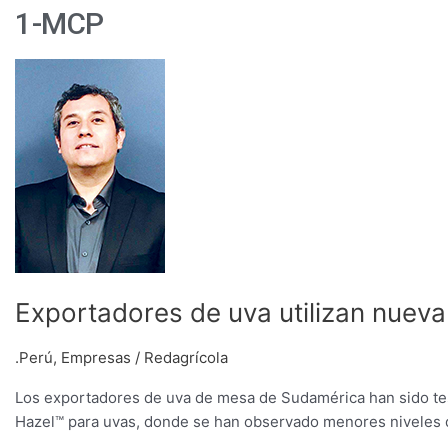
1-MCP
Exportadores
de
uva
utilizan
nueva
tecnología
de
calidad
Exportadores de uva utilizan nueva
.Perú
,
Empresas
/
Redagrícola
Los exportadores de uva de mesa de Sudamérica han sido tes
Hazel™ para uvas, donde se han observado menores niveles d