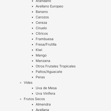
Arándano
Avellano Europeo
Banano
Carozos
Cereza
Ciruelo
Cítricos
Frambuesa
Fresa/Frutilla
Kiwi
Mango
Manzana
Otros Frutales Tropicales
Paltos/Aguacate
Peras
Vides
Uva de Mesa
Uva Vinífera
Frutos Secos
Almendra
Avellana