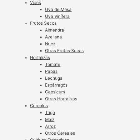
Vides
Uva de Mesa
Uva Vinífera
Frutos Secos
Almendra
Avellana
Nuez
Otras Frutas Secas
Hortalizas
Tomate
Papas
Lechuga
Espárragos
Capsicum
Otras Hortalizas
Cereales
Trigo
Maíz
Arroz
Otros Cereales
Cultivos Extensivos