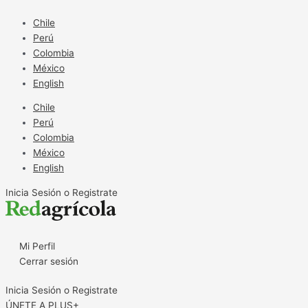
Ir
al
Chile
contenido
Perú
Colombia
México
English
Chile
Perú
Colombia
México
English
Inicia Sesión o Registrate
Mi Perfil
Cerrar sesión
Inicia Sesión o Registrate
ÚNETE A PLUS+