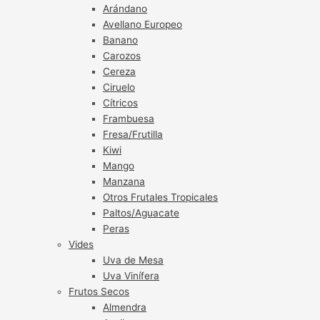
Arándano
Avellano Europeo
Banano
Carozos
Cereza
Ciruelo
Cítricos
Frambuesa
Fresa/Frutilla
Kiwi
Mango
Manzana
Otros Frutales Tropicales
Paltos/Aguacate
Peras
Vides
Uva de Mesa
Uva Vinífera
Frutos Secos
Almendra