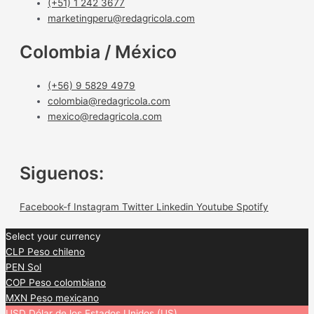
(+51) 1 242 3677
marketingperu@redagricola.com
Colombia / México
(+56) 9 5829 4979
colombia@redagricola.com
mexico@redagricola.com
Siguenos:
Facebook-f
Instagram
Twitter
Linkedin
Youtube
Spotify
Select your currency
CLP
Peso chileno
PEN
Sol
COP
Peso colombiano
MXN
Peso mexicano
USD
Dólar de los Estados Unidos (US)