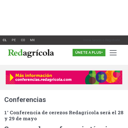
Ir
al
contenido
Inicia Sesión o Registrate
ÚNETE A PLUS+
Conferencias
1° Conferencia de cerezos Redagrícola será el 28
y 29 de mayo