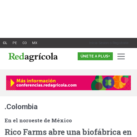
Ir
al
contenido
Inicia Sesión o Registrate
ÚNETE A PLUS+
.Colombia
En el noroeste de México
Rico Farms abre una biofábrica en