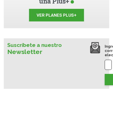
una Plus+
VER PLANES PLUS+
Suscríbete a nuestro
Ingr
Newsletter
cor
elec