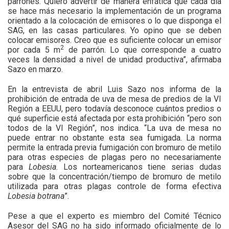
parrones. Quiero advertir de manera enfática que cada día
se hace más necesario la implementación de un programa
orientado a la colocación de emisores o lo que disponga el
SAG, en las casas particulares. Yo opino que se deben
colocar emisores. Creo que es suficiente colocar un emisor
2
por cada 5 m
de parrón. Lo que corresponde a cuatro
veces la densidad a nivel de unidad productiva”, afirmaba
Sazo en marzo.
En la entrevista de abril Luis Sazo nos informa de la
prohibición de entrada de uva de mesa de predios de la VI
Región a EEUU, pero todavía desconoce cuántos predios o
qué superficie está afectada por esta prohibición “pero son
todos de la VI Región”, nos indica. “La uva de mesa no
puede entrar no obstante esta sea fumigada. La norma
permite la entrada previa fumigación con bromuro de metilo
para otras especies de plagas pero no necesariamente
para
Lobesia
. Los norteamericanos tiene serias dudas
sobre que la concentración/tiempo de bromuro de metilo
utilizada para otras plagas controle de forma efectiva
Lobesia botrana
”.
Pese a que el experto es miembro del Comité Técnico
Asesor del SAG no ha sido informado oficialmente de lo