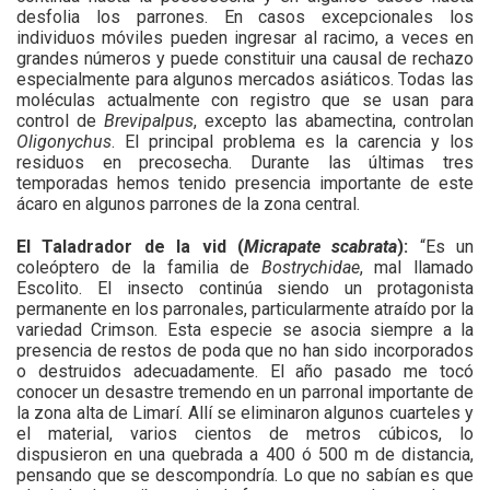
desfolia los parrones. En casos excepcionales los
individuos móviles pueden ingresar al racimo, a veces en
grandes números y puede constituir una causal de rechazo
especialmente para algunos mercados asiáticos. Todas las
moléculas actualmente con registro que se usan para
control de
Brevipalpus
, excepto las abamectina, controlan
Oligonychus
. El principal problema es la carencia y los
residuos en precosecha. Durante las últimas tres
temporadas hemos tenido presencia importante de este
ácaro en algunos parrones de la zona central.
El Taladrador de la vid (
Micrapate scabrata
):
“Es un
coleóptero de la familia de
Bostrychidae
, mal llamado
Escolito. El insecto continúa siendo un protagonista
permanente en los parronales, particularmente atraído por la
variedad Crimson. Esta especie se asocia siempre a la
presencia de restos de poda que no han sido incorporados
o destruidos adecuadamente. El año pasado me tocó
conocer un desastre tremendo en un parronal importante de
la zona alta de Limarí. Allí se eliminaron algunos cuarteles y
el material, varios cientos de metros cúbicos, lo
dispusieron en una quebrada a 400 ó 500 m de distancia,
pensando que se descompondría. Lo que no sabían es que