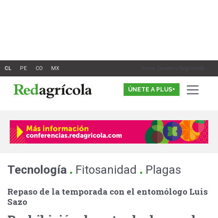
Ir
al
contenido
Inicia Sesión o Registrate
ÚNETE A PLUS+
.
.
Tecnología
Fitosanidad
Plagas
Repaso de la temporada con el entomólogo Luis
Sazo