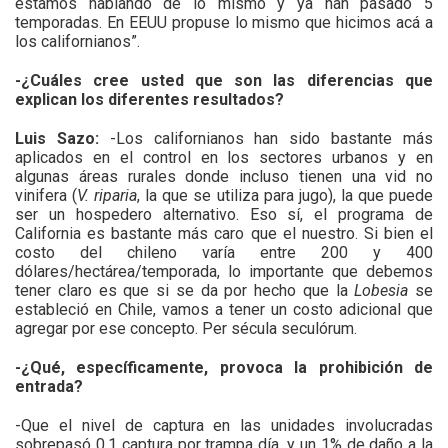
estamos hablando de lo mismo y ya han pasado 5
temporadas. En EEUU propuse lo mismo que hicimos acá a
los californianos”.
-¿Cuáles cree usted que son las diferencias que
explican los diferentes resultados?
Luis Sazo:
-Los californianos han sido bastante más
aplicados en el control en los sectores urbanos y en
algunas áreas rurales donde incluso tienen una vid no
vinifera (
V. riparia
, la que se utiliza para jugo), la que puede
ser un hospedero alternativo. Eso sí, el programa de
California es bastante más caro que el nuestro. Si bien el
costo del chileno varía entre 200 y 400
dólares/hectárea/temporada, lo importante que debemos
tener claro es que si se da por hecho que la
Lobesia
se
estableció en Chile, vamos a tener un costo adicional que
agregar por ese concepto. Per sécula seculórum.
-¿Qué, específicamente, provoca la prohibición de
entrada?
-Que el nivel de captura en las unidades involucradas
sobrepasó 0,1 captura por trampa día, y un 1% de daño a la