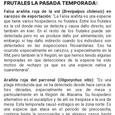
FRUTALES LA PASADA TEMPORADA:
Falsa arañita roja de la vid (
Brevipalpus chilensis
) en
carozos de exportación:
“La Falsa arañita es una especie
que tiene varios hospederos no frutales. Entre los frutales
es la vid donde más se detecta y causa daño directo, así
también en kiwi. En el resto de los frutales puede ser
detectada pero no se produce daño por alimentación, sin
embargo sí hay daño indirecto cuando los individuos son
detectados en las inspecciones fitosanitarias. Eso ha
ocurrido especialmente en carozos, y especialmente en la
RM, pero también la V Región; en que hemos tenido algunas
temporadas en que detecciones de la especie ha sido
motivo de rechazo ya que es una especie nativa y
cuarentenaria”.
Arañita roja del parronal (
Oligonychus vitis
):
“Es una
plaga introducida que se ha detectado desde hace cerca de
tres décadas, especialmente en uva de mesa y
particularmente en la Región de Atacama. Su hospedero
alternativo es el eucaliptus y de allí se traspasa a la uva de
mesa. Esta temporada causó estragos en la zona norte. Es
una especie que ataca en el período de precosecha,
continúa hasta la poscosecha y en algunos casos hasta