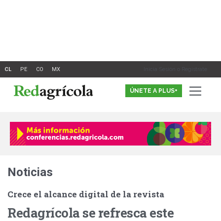
Ir
al
contenido
Inicia Sesión o Registrate
ÚNETE A PLUS+
Noticias
Crece el alcance digital de la revista
Redagrícola se refresca este