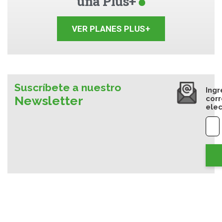
una Plus+
VER PLANES PLUS+
Suscríbete a nuestro
Ingr
Newsletter
cor
elec