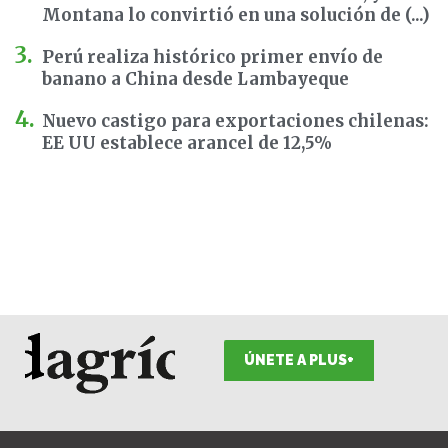
Montana lo convirtió en una solución de (...)
Perú realiza histórico primer envío de
banano a China desde Lambayeque
Nuevo castigo para exportaciones chilenas:
EE UU establece arancel de 12,5%
ÚNETE A PLUS+
F
I
T
L
Y
S