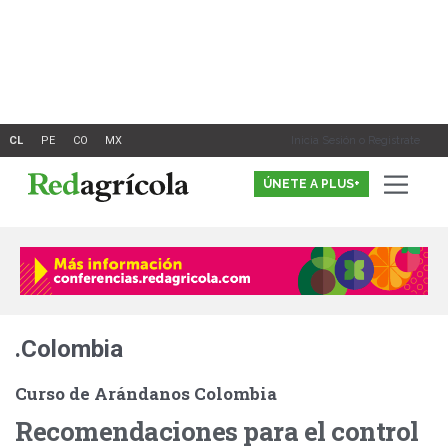
Ir
al
contenido
Inicia Sesión o Registrate
ÚNETE A PLUS+
.Colombia
Curso de Arándanos Colombia
Recomendaciones para el control