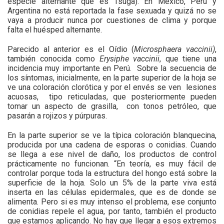
especie alternante que es Tsuga). En México, Perú y
Argentina no está reportada la fase sexuada y quizá no se
vaya a producir nunca por cuestiones de clima y porque
falta el huésped alternante.
Parecido al anterior es el Oídio (
Microsphaera vaccinii)
,
también conocida como
Erysiphe vaccinii
, que tiene una
incidencia muy importante en Perú. Sobre la secuencia de
los síntomas, inicialmente, en la parte superior de la hoja se
ve una coloración clorótica y por el envés se ven lesiones
acuosas, tipo reticuladas, que posteriormente pueden
tomar un aspecto de grasilla, con tonos petróleo, que
pasarán a rojizos y púrpuras.
En la parte superior se ve la típica coloración blanquecina,
producida por una cadena de esporas o conidias. Cuando
se llega a ese nivel de daño, los productos de control
prácticamente no funcionan. “En teoría, es muy fácil de
controlar porque toda la estructura del hongo está sobre la
superficie de la hoja. Solo un 5% de la parte viva está
inserta en las células epidermales, que es de donde se
alimenta. Pero si es muy intenso el problema, ese conjunto
de conidias repele el agua, por tanto, también el producto
que estamos aplicando. No hay que llegar a esos extremos