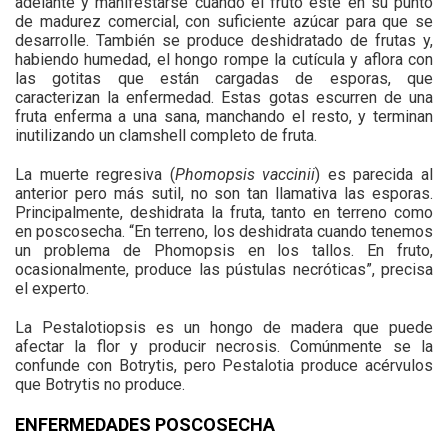
adelante y manifestarse cuando el fruto esté en su punto
de madurez comercial, con suficiente azúcar para que se
desarrolle. También se produce deshidratado de frutas y,
habiendo humedad, el hongo rompe la cutícula y aflora con
las gotitas que están cargadas de esporas, que
caracterizan la enfermedad. Estas gotas escurren de una
fruta enferma a una sana, manchando el resto, y terminan
inutilizando un clamshell completo de fruta.
La muerte regresiva (
Phomopsis vaccinii
) es parecida al
anterior pero más sutil, no son tan llamativa las esporas.
Principalmente, deshidrata la fruta, tanto en terreno como
en poscosecha. “En terreno, los deshidrata cuando tenemos
un problema de Phomopsis en los tallos. En fruto,
ocasionalmente, produce las pústulas necróticas”, precisa
el experto.
La Pestalotiopsis es un hongo de madera que puede
afectar la flor y producir necrosis. Comúnmente se la
confunde con Botrytis, pero Pestalotia produce acérvulos
que Botrytis no produce.
ENFERMEDADES POSCOSECHA