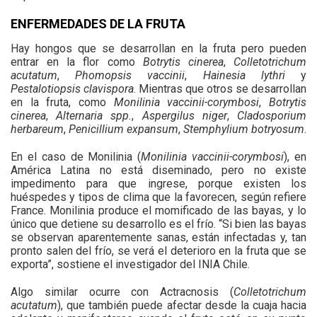
ENFERMEDADES DE LA FRUTA
Hay hongos que se desarrollan en la fruta pero pueden
entrar en la flor como
Botrytis cinerea
,
Colletotrichum
acutatum
,
Phomopsis vaccinii
,
Hainesia lythri
y
Pestalotiopsis clavispora
. Mientras que otros se desarrollan
en la fruta, como
Monilinia vaccinii-corymbosi
,
Botrytis
cinerea
,
Alternaria spp.
,
Aspergilus niger
,
Cladosporium
herbareum
,
Penicillium expansum
,
Stemphylium botryosum
.
En el caso de Monilinia (
Monilinia vaccinii-corymbosi
), en
América Latina no está diseminado, pero no existe
impedimento para que ingrese, porque existen los
huéspedes y tipos de clima que la favorecen, según refiere
France. Monilinia produce el momificado de las bayas, y lo
único que detiene su desarrollo es el frío. “Si bien las bayas
se observan aparentemente sanas, están infectadas y, tan
pronto salen del frío, se verá el deterioro en la fruta que se
exporta”, sostiene el investigador del INIA Chile.
Algo similar ocurre con Actracnosis (
Colletotrichum
acutatum
), que también puede afectar desde la cuaja hacia