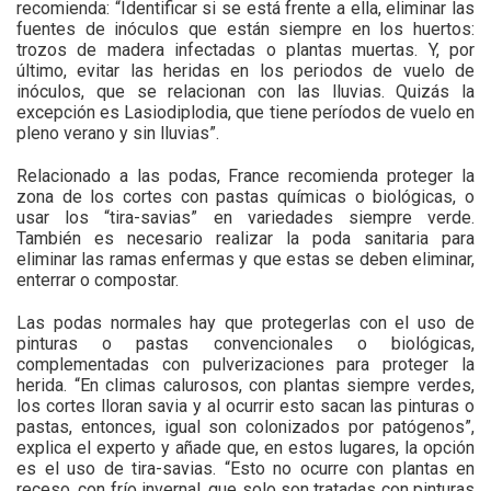
recomienda: “Identificar si se está frente a ella, eliminar las
fuentes de inóculos que están siempre en los huertos:
trozos de madera infectadas o plantas muertas. Y, por
último, evitar las heridas en los periodos de vuelo de
inóculos, que se relacionan con las lluvias. Quizás la
excepción es Lasiodiplodia, que tiene períodos de vuelo en
pleno verano y sin lluvias”.
Relacionado a las podas, France recomienda proteger la
zona de los cortes con pastas químicas o biológicas, o
usar los “tira-savias” en variedades siempre verde.
También es necesario realizar la poda sanitaria para
eliminar las ramas enfermas y que estas se deben eliminar,
enterrar o compostar.
Las podas normales hay que protegerlas con el uso de
pinturas o pastas convencionales o biológicas,
complementadas con pulverizaciones para proteger la
herida. “En climas calurosos, con plantas siempre verdes,
los cortes lloran savia y al ocurrir esto sacan las pinturas o
pastas, entonces, igual son colonizados por patógenos”,
explica el experto y añade que, en estos lugares, la opción
es el uso de tira-savias. “Esto no ocurre con plantas en
receso, con frío invernal, que solo son tratadas con pinturas