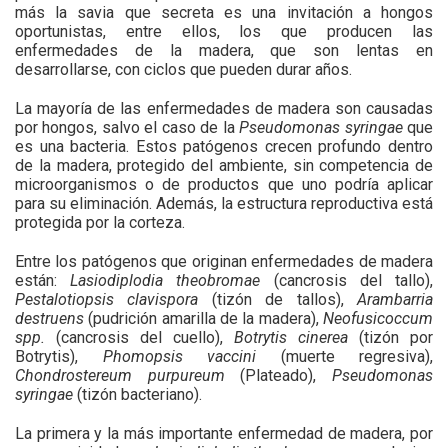
más la savia que secreta es una invitación a hongos
oportunistas, entre ellos, los que producen las
enfermedades de la madera, que son lentas en
desarrollarse, con ciclos que pueden durar años.
La mayoría de las enfermedades de madera son causadas
por hongos, salvo el caso de la
Pseudomonas syringae
que
es una bacteria. Estos patógenos crecen profundo dentro
de la madera, protegido del ambiente, sin competencia de
microorganismos o de productos que uno podría aplicar
para su eliminación. Además, la estructura reproductiva está
protegida por la corteza.
Entre los patógenos que originan enfermedades de madera
están:
Lasiodiplodia theobromae
(cancrosis del tallo),
Pestalotiopsis clavispora
(tizón de tallos),
Arambarria
destruens
(pudrición amarilla de la madera),
Neofusicoccum
spp.
(cancrosis del cuello),
Botrytis cinerea
(tizón por
Botrytis),
Phomopsis vaccini
(muerte regresiva),
Chondrostereum purpureum
(Plateado),
Pseudomonas
syringae
(tizón bacteriano).
La primera y la más importante enfermedad de madera, por