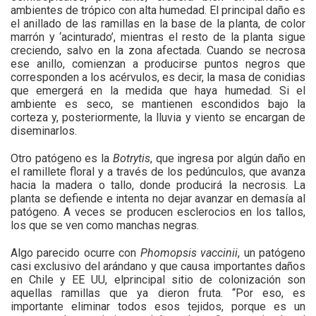
ambientes de trópico con alta humedad. El principal daño es
el anillado de las ramillas en la base de la planta, de color
marrón y ‘acinturado’, mientras el resto de la planta sigue
creciendo, salvo en la zona afectada. Cuando se necrosa
ese anillo, comienzan a producirse puntos negros que
corresponden a los acérvulos, es decir, la masa de conidias
que emergerá en la medida que haya humedad. Si el
ambiente es seco, se mantienen escondidos bajo la
corteza y, posteriormente, la lluvia y viento se encargan de
diseminarlos.
Otro patógeno es la
Botrytis
, que ingresa por algún daño en
el ramillete floral y a través de los pedúnculos, que avanza
hacia la madera o tallo, donde producirá la necrosis. La
planta se defiende e intenta no dejar avanzar en demasía al
patógeno. A veces se producen esclerocios en los tallos,
los que se ven como manchas negras.
Algo parecido ocurre con
Phomopsis vaccinii
, un patógeno
casi exclusivo del arándano y que causa importantes daños
en Chile y EE UU, elprincipal sitio de colonización son
aquellas ramillas que ya dieron fruta. “Por eso, es
importante eliminar todos esos tejidos, porque es un