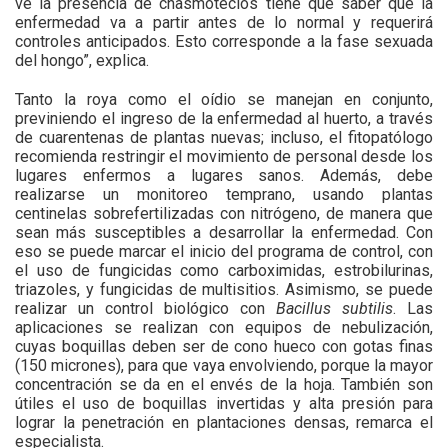
ve la presencia de chasmotecios tiene que saber que la
enfermedad va a partir antes de lo normal y requerirá
controles anticipados. Esto corresponde a la fase sexuada
del hongo”, explica.
Tanto la roya como el oídio se manejan en conjunto,
previniendo el ingreso de la enfermedad al huerto, a través
de cuarentenas de plantas nuevas; incluso, el fitopatólogo
recomienda restringir el movimiento de personal desde los
lugares enfermos a lugares sanos. Además, debe
realizarse un monitoreo temprano, usando plantas
centinelas sobrefertilizadas con nitrógeno, de manera que
sean más susceptibles a desarrollar la enfermedad. Con
eso se puede marcar el inicio del programa de control, con
el uso de fungicidas como carboximidas, estrobilurinas,
triazoles, y fungicidas de multisitios. Asimismo, se puede
realizar un control biológico con
Bacillus subtilis
. Las
aplicaciones se realizan con equipos de nebulización,
cuyas boquillas deben ser de cono hueco con gotas finas
(150 micrones), para que vaya envolviendo, porque la mayor
concentración se da en el envés de la hoja. También son
útiles el uso de boquillas invertidas y alta presión para
lograr la penetración en plantaciones densas, remarca el
especialista.