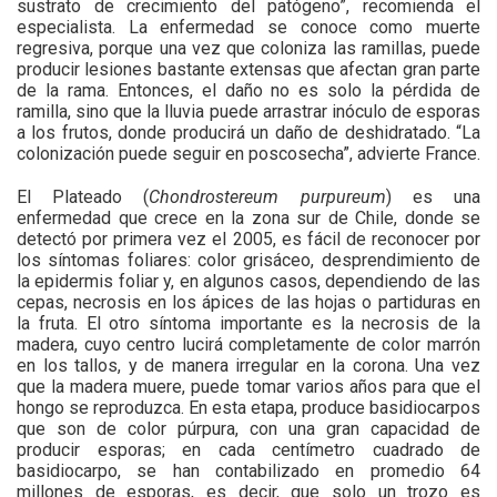
sustrato de crecimiento del patógeno”, recomienda el
especialista. La enfermedad se conoce como muerte
regresiva, porque una vez que coloniza las ramillas, puede
producir lesiones bastante extensas que afectan gran parte
de la rama. Entonces, el daño no es solo la pérdida de
ramilla, sino que la lluvia puede arrastrar inóculo de esporas
a los frutos, donde producirá un daño de deshidratado. “La
colonización puede seguir en poscosecha”, advierte France.
El Plateado (
Chondrostereum purpureum
) es una
enfermedad que crece en la zona sur de Chile, donde se
detectó por primera vez el 2005, es fácil de reconocer por
los síntomas foliares: color grisáceo, desprendimiento de
la epidermis foliar y, en algunos casos, dependiendo de las
cepas, necrosis en los ápices de las hojas o partiduras en
la fruta. El otro síntoma importante es la necrosis de la
madera, cuyo centro lucirá completamente de color marrón
en los tallos, y de manera irregular en la corona. Una vez
que la madera muere, puede tomar varios años para que el
hongo se reproduzca. En esta etapa, produce basidiocarpos
que son de color púrpura, con una gran capacidad de
producir esporas; en cada centímetro cuadrado de
basidiocarpo, se han contabilizado en promedio 64
millones de esporas, es decir, que solo un trozo es