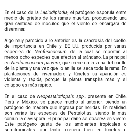
En el caso de la
Lasiodiplodia
, el patógeno esporula entre
medio de grietas de las ramas muertas, produciendo una
gran cantidad de inóculos que el viento se encargará de
diseminar.
Algo muy parecido a lo anterior es la cancrosis del cuello,
de importancia en Chile y EE UU, producida por varias
especies de
Neofusicoccum
, de la cual se reportan al
menos ocho especies que afectan al arándano. La principal
es
Neofusicoccum parvum
, que crece en la zona del cuello
de la planta y una vez que lo anilla se seca toda la rama. En
plantaciones de invernadero y túneles su aparición es
violenta y rápida, porque la planta transpira más y el
colapso es más rápido.
En el caso de
Neopestalotiopsis spp
., presente en Chile,
Perú y México, se parece mucho al anterior, siendo un
patógeno de madera que ingresa por heridas. En realidad,
son varias las especies de Pestalotias, siendo la más
común la clavispora. El principal daño se observa en vivero.
Este patógeno gusta de los ambientes tropicales o
semitropicales, por tanto, crecerá bien en túneles o