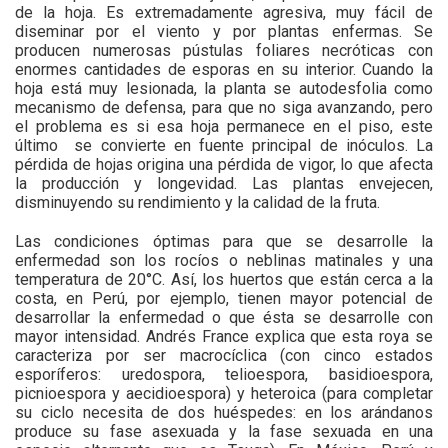
de la hoja. Es extremadamente agresiva, muy fácil de
diseminar por el viento y por plantas enfermas. Se
producen numerosas pústulas foliares necróticas con
enormes cantidades de esporas en su interior. Cuando la
hoja está muy lesionada, la planta se autodesfolia como
mecanismo de defensa, para que no siga avanzando, pero
el problema es si esa hoja permanece en el piso, este
último se convierte en fuente principal de inóculos. La
pérdida de hojas origina una pérdida de vigor, lo que afecta
la producción y longevidad. Las plantas envejecen,
disminuyendo su rendimiento y la calidad de la fruta.
Las condiciones óptimas para que se desarrolle la
enfermedad son los rocíos o neblinas matinales y una
temperatura de 20°C. Así, los huertos que están cerca a la
costa, en Perú, por ejemplo, tienen mayor potencial de
desarrollar la enfermedad o que ésta se desarrolle con
mayor intensidad. Andrés France explica que esta roya se
caracteriza por ser macrocíclica (con cinco estados
esporíferos: uredospora, telioespora, basidioespora,
picnioespora y aecidioespora) y heteroica (para completar
su ciclo necesita de dos huéspedes: en los arándanos
produce su fase asexuada y la fase sexuada en una