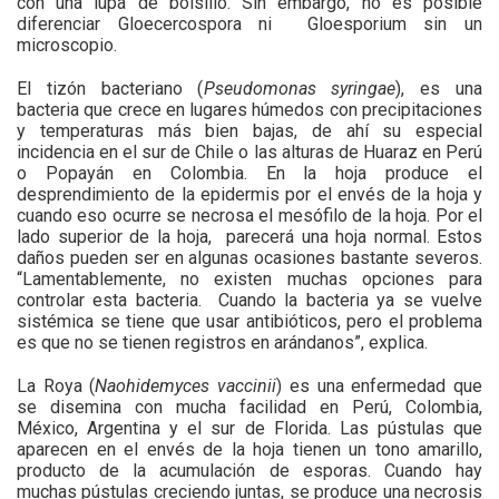
con una lupa de bolsillo. Sin embargo, no es posible
diferenciar Gloecercospora ni Gloesporium sin un
microscopio.
El tizón bacteriano (
Pseudomonas syringae
), es una
bacteria que crece en lugares húmedos con precipitaciones
y temperaturas más bien bajas, de ahí su especial
incidencia en el sur de Chile o las alturas de Huaraz en Perú
o Popayán en Colombia. En la hoja produce el
desprendimiento de la epidermis por el envés de la hoja y
cuando eso ocurre se necrosa el mesófilo de la hoja. Por el
lado superior de la hoja, parecerá una hoja normal. Estos
daños pueden ser en algunas ocasiones bastante severos.
“Lamentablemente, no existen muchas opciones para
controlar esta bacteria. Cuando la bacteria ya se vuelve
sistémica se tiene que usar antibióticos, pero el problema
es que no se tienen registros en arándanos”, explica.
La Roya (
Naohidemyces vaccinii
) es una enfermedad que
se disemina con mucha facilidad en Perú, Colombia,
México, Argentina y el sur de Florida. Las pústulas que
aparecen en el envés de la hoja tienen un tono amarillo,
producto de la acumulación de esporas. Cuando hay
muchas pústulas creciendo juntas, se produce una necrosis