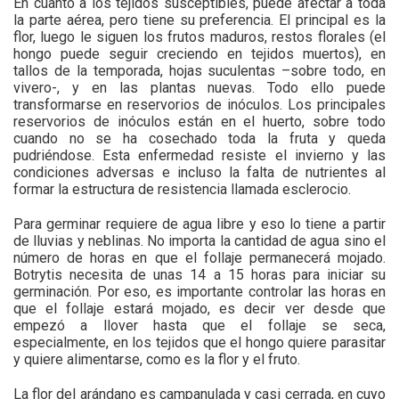
En cuanto a los tejidos susceptibles, puede afectar a toda
la parte aérea, pero tiene su preferencia. El principal es la
flor, luego le siguen los frutos maduros, restos florales (el
hongo puede seguir creciendo en tejidos muertos), en
tallos de la temporada, hojas suculentas –sobre todo, en
vivero-, y en las plantas nuevas. Todo ello puede
transformarse en reservorios de inóculos. Los principales
reservorios de inóculos están en el huerto, sobre todo
cuando no se ha cosechado toda la fruta y queda
pudriéndose. Esta enfermedad resiste el invierno y las
condiciones adversas e incluso la falta de nutrientes al
formar la estructura de resistencia llamada esclerocio.
Para germinar requiere de agua libre y eso lo tiene a partir
de lluvias y neblinas. No importa la cantidad de agua sino el
número de horas en que el follaje permanecerá mojado.
Botrytis necesita de unas 14 a 15 horas para iniciar su
germinación. Por eso, es importante controlar las horas en
que el follaje estará mojado, es decir ver desde que
empezó a llover hasta que el follaje se seca,
especialmente, en los tejidos que el hongo quiere parasitar
y quiere alimentarse, como es la flor y el fruto.
La flor del arándano es campanulada y casi cerrada, en cuyo