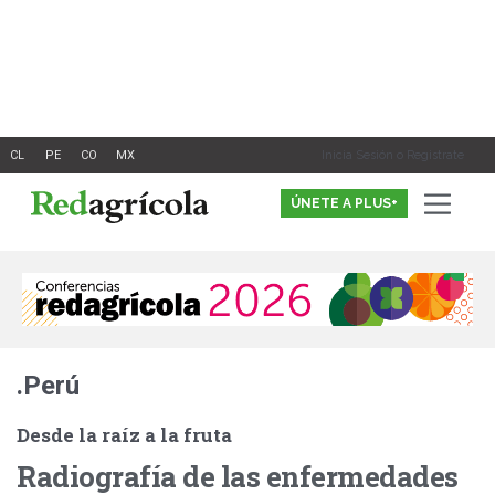
Ir
al
contenido
Inicia Sesión o Registrate
ÚNETE A PLUS+
.Perú
Desde la raíz a la fruta
Radiografía de las enfermedades