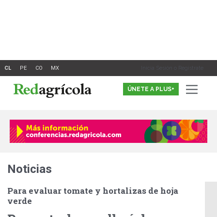
Ir
al
contenido
Inicia Sesión o Registrate
ÚNETE A PLUS+
Noticias
Para evaluar tomate y hortalizas de hoja
verde