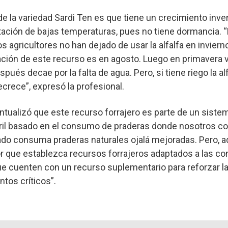
e la variedad Sardi Ten es que tiene un crecimiento inver
tación de bajas temperaturas, pues no tiene dormancia. “
los agricultores no han dejado de usar la alfalfa en inviern
zación de este recurso es en agosto. Luego en primavera 
spués decae por la falta de agua. Pero, si tiene riego la alf
crece”, expresó la profesional.
tualizó que este recurso forrajero es parte de un sistem
ril basado en el consumo de praderas donde nosotros c
o consuma praderas naturales ojalá mejoradas. Pero, a
 que establezca recursos forrajeros adaptados a las co
ue cuenten con un recurso suplementario para reforzar l
tos críticos”.