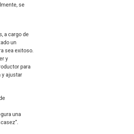
almente, se
, a cargo de
zado un
ra sea exitoso.
er y
roductor para
 y ajustar
 de
egura una
scasez”.