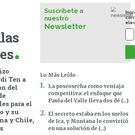
Suscríbete a
Ingr
nuestro
cor
ele
Newsletter
llas
res
izo
Lo Más Leído
rdi Ten a
La poscosecha como ventaja
ón del
competitiva: el enfoque que
de
Paula del Valle lleva dos dé (...)
les para el
co y su
El secreto estaba en los suelos
na y Chile,
de Ica, y Montana lo convirtió
os
en una solución de (...)