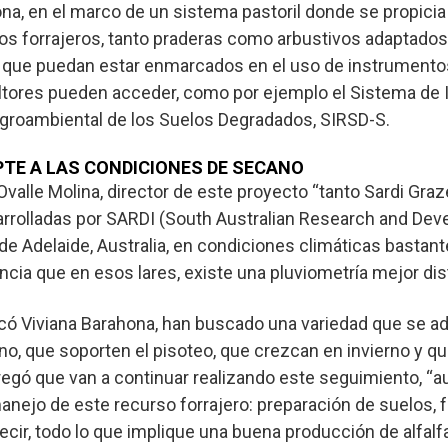
a, en el marco de un sistema pastoril donde se propicia
os forrajeros, tanto praderas como arbustivos adaptados 
 que puedan estar enmarcados en el uso de instrumentos
ultores pueden acceder, como por ejemplo el Sistema de 
 Agroambiental de los Suelos Degradados, SIRSD-S.
PTE A LAS CONDICIONES DE SECANO
 Ovalle Molina, director de este proyecto “tanto Sardi Gra
rrolladas por SARDI (South Australian Research and De
d de Adelaide, Australia, en condiciones climáticas bastan
cia que en esos lares, existe una pluviometría mejor dist
plicó Viviana Barahona, han buscado una variedad que se a
o, que soporten el pisoteo, que crezcan en invierno y q
regó que van a continuar realizando este seguimiento, “
manejo de este recurso forrajero: preparación de suelos, fe
ecir, todo lo que implique una buena producción de alfalfa