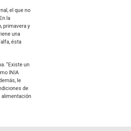
nal, el que no
En la
o, primavera y
viene una
alfa, ésta
a. “Existe un
omo INIA
demás, le
ndiciones de
a alimentación