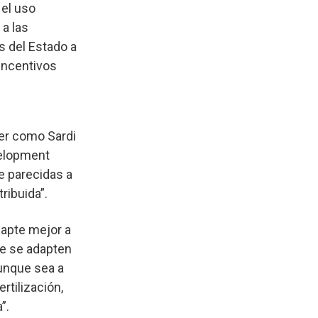
 el uso
a las
 del Estado a
Incentivos
zer como Sardi
velopment
te parecidas a
ribuida”.
dapte mejor a
ue se adapten
aunque sea a
rtilización,
”.