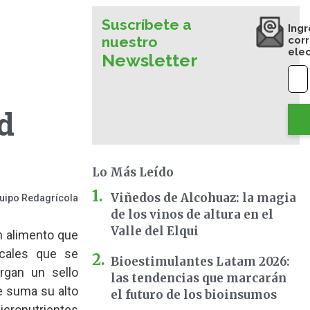
Suscríbete a
Ingr
nuestro
cor
ele
Newsletter
d
Lo Más Leído
Viñedos de Alcohuaz: la magia
uipo Redagrícola
de los vinos de altura en el
Valle del Elqui
n alimento que
ocales que se
Bioestimulantes Latam 2026:
organ un sello
las tendencias que marcarán
se suma su alto
el futuro de los bioinsumos
micronutrientes