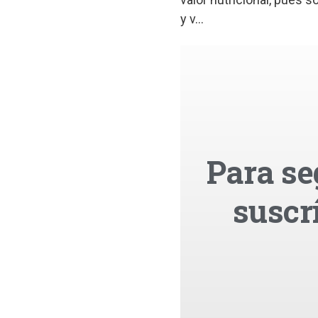
y v...
Para se
suscr