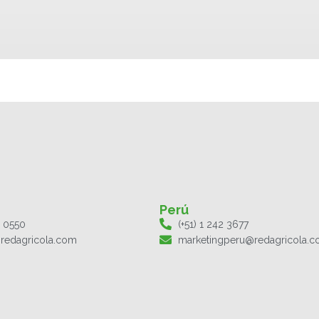
Perú
1 0550
(+51) 1 242 3677
redagricola.com
marketingperu@redagricola.