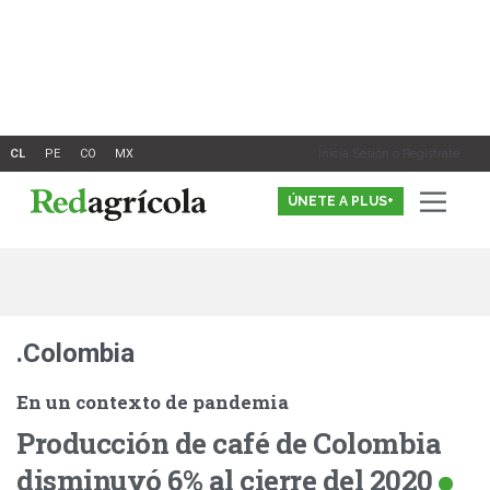
Ir
al
contenido
Inicia Sesión o Registrate
ÚNETE A PLUS+
.Colombia
En un contexto de pandemia
Producción de café de Colombia
disminuyó 6% al cierre del 2020