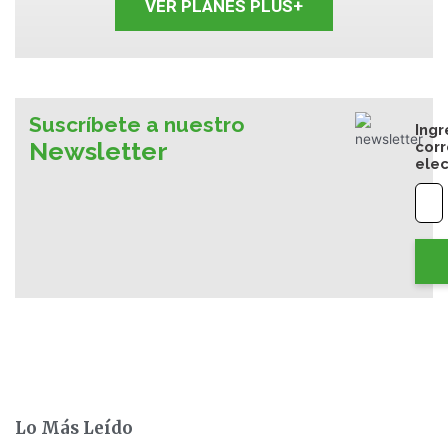
VER PLANES PLUS+
Suscríbete a nuestro
Ingr
Newsletter
cor
elec
Lo Más Leído