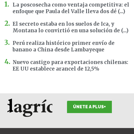
La poscosecha como ventaja competitiva: el
enfoque que Paula del Valle lleva dos dé (...)
El secreto estaba en los suelos de Ica, y
Montana lo convirtió en una solución de (...)
Perú realiza histórico primer envío de
banano a China desde Lambayeque
Nuevo castigo para exportaciones chilenas:
EE UU establece arancel de 12,5%
ÚNETE A PLUS+
F
I
T
L
Y
S