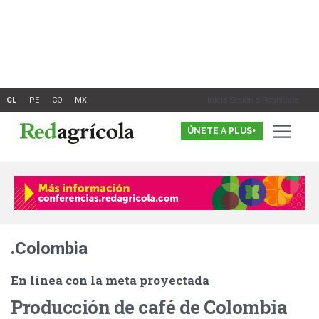
Ir
al
contenido
Inicia Sesión o Registrate
ÚNETE A PLUS+
.Colombia
En línea con la meta proyectada
Producción de café de Colombia