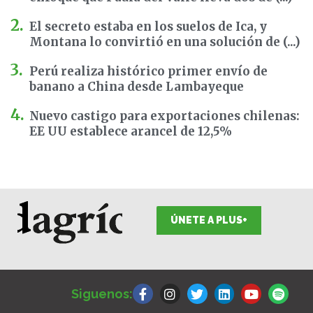
El secreto estaba en los suelos de Ica, y
Montana lo convirtió en una solución de (...)
Perú realiza histórico primer envío de
banano a China desde Lambayeque
Nuevo castigo para exportaciones chilenas:
EE UU establece arancel de 12,5%
ÚNETE A PLUS+
F
I
T
L
Y
S
a
n
w
i
o
p
Siguenos:
c
s
i
n
u
o
e
t
t
k
t
t