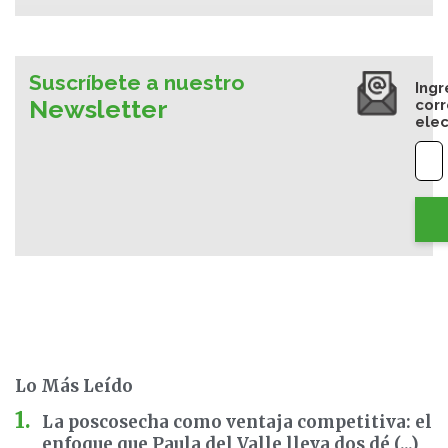
Suscríbete a nuestro
Ingr
Newsletter
cor
elec
Lo Más Leído
La poscosecha como ventaja competitiva: el
enfoque que Paula del Valle lleva dos dé (...)