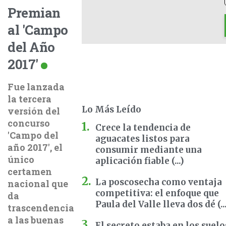
Premian
al 'Campo
del Año
2017'
Fue lanzada
la tercera
Lo Más Leído
versión del
concurso
Crece la tendencia de
'Campo del
aguacates listos para
año 2017', el
consumir mediante una
único
aplicación fiable (...)
certamen
La poscosecha como ventaja
nacional que
competitiva: el enfoque que
da
Paula del Valle lleva dos dé (..
trascendencia
a las buenas
El secreto estaba en los suelo