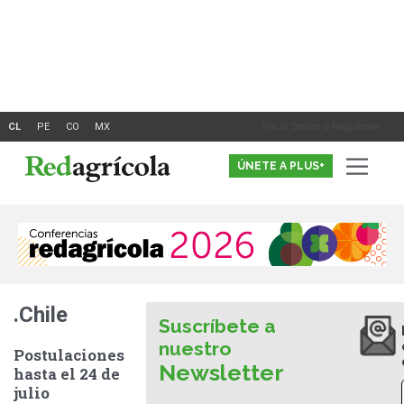
Ir
al
contenido
Inicia Sesión o Registrate
ÚNETE A PLUS+
.Chile
Suscríbete a
nuestro
Postulaciones
Newsletter
hasta el 24 de
julio