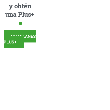
y obtén
una Plus+
VER PLANES
PLUS+