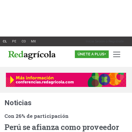
Ir
al
contenido
Inicia Sesión o Registrate
ÚNETE A PLUS+
Noticias
Con 26% de participación
Perú se afianza como proveedor