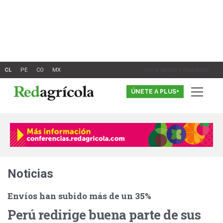
Ir
al
contenido
Inicia Sesión o Registrate
ÚNETE A PLUS+
Noticias
Envíos han subido más de un 35%
Perú redirige buena parte de sus