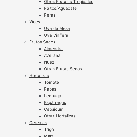
Otros Frutales Tropicales
Paltos/Aguacate
Peras
Vides
Uva de Mesa
Uva Vinífera
Frutos Secos
Almendra
Avellana
Nuez
Otras Frutas Secas
Hortalizas
Tomate
Papas
Lechuga
Espárragos
Capsicum
Otras Hortalizas
Cereales
Trigo
Maíz