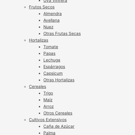
Uva Vinífera
Frutos Secos
Almendra
Avellana
Nuez
Otras Frutas Secas
Hortalizas
Tomate
Papas
Lechuga
Espárragos
Capsicum
Otras Hortalizas
Cereales
Trigo
Maíz
Arroz
Otros Cereales
Cultivos Extensivos
Caña de Azúcar
Palma