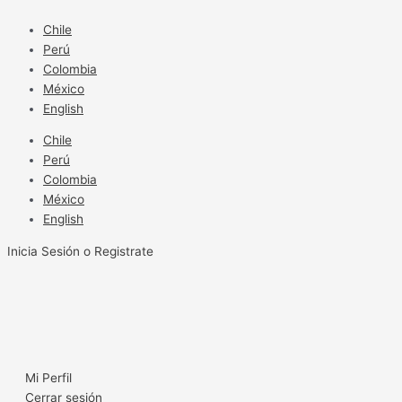
Ir
al
Chile
contenido
Perú
Colombia
México
English
Chile
Perú
Colombia
México
English
Inicia Sesión o Registrate
Mi Perfil
Cerrar sesión