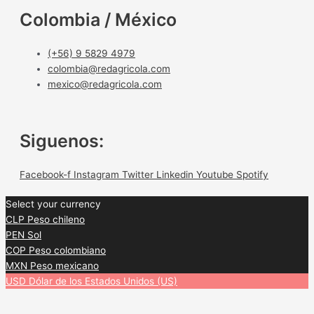
Colombia / México
(+56) 9 5829 4979
colombia@redagricola.com
mexico@redagricola.com
Siguenos:
Facebook-f
Instagram
Twitter
Linkedin
Youtube
Spotify
Select your currency
CLP
Peso chileno
PEN
Sol
COP
Peso colombiano
MXN
Peso mexicano
USD
Dólar de los Estados Unidos (US)