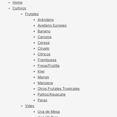
Home
Cultivos
Frutales
Arándano
Avellano Europeo
Banano
Carozos
Cereza
Ciruelo
Cítricos
Frambuesa
Fresa/Frutilla
Kiwi
Mango
Manzana
Otros Frutales Tropicales
Paltos/Aguacate
Peras
Vides
Uva de Mesa