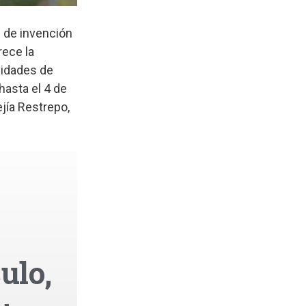
 de invención
ece la
vidades de
hasta el 4 de
jía Restrepo,
ulo,