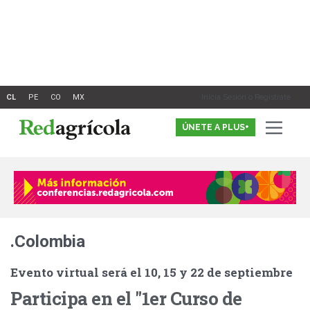
Ir
al
contenido
Inicia Sesión o Registrate
ÚNETE A PLUS+
.Colombia
Evento virtual será el 10, 15 y 22 de septiembre
Participa en el "1er Curso de