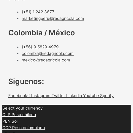
(+51) 1 242 3677
marketingperu@redagricola.com
Colombia / México
(+56) 9 5829 4979
colombia@redagricola.com
mexico@redagricola.com
Siguenos:
Facebook-f
Instagram
Twitter
Linkedin
Youtube
Spotify
Select your currency
CLP
Peso chileno
PEN
Sol
COP
Peso colombiano