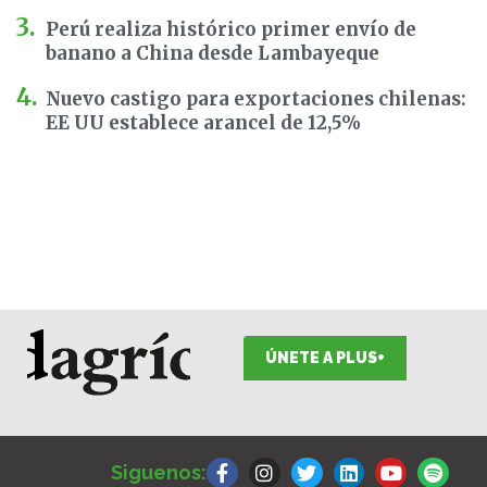
Perú realiza histórico primer envío de
banano a China desde Lambayeque
Nuevo castigo para exportaciones chilenas:
EE UU establece arancel de 12,5%
ÚNETE A PLUS+
F
I
T
L
Y
S
a
n
w
i
o
p
Siguenos:
c
s
i
n
u
o