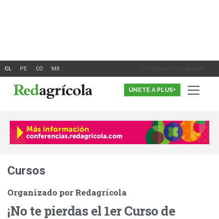
Ir
al
contenido
Inicia Sesión o Registrate
ÚNETE A PLUS+
Cursos
Organizado por Redagrícola
¡No te pierdas el 1er Curso de