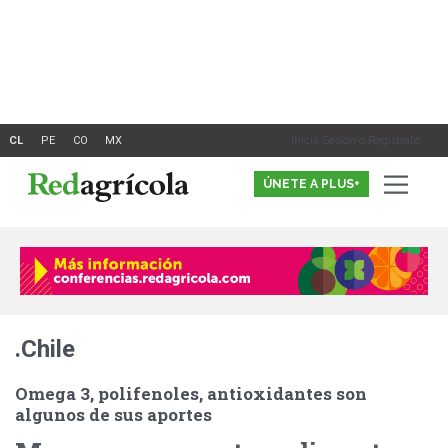
Ir
al
contenido
Inicia Sesión o Registrate
ÚNETE A PLUS+
.Chile
Omega 3, polifenoles, antioxidantes son
algunos de sus aportes