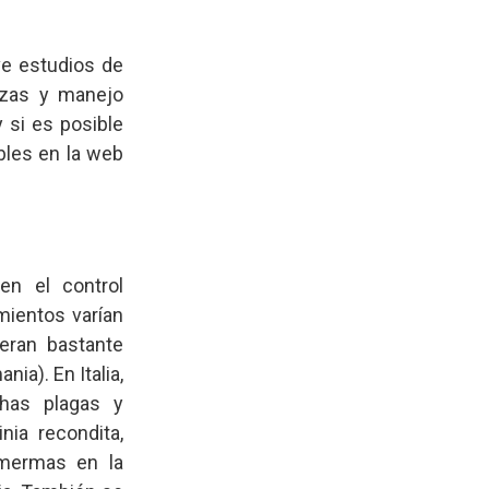
ve estudios de
lizas y manejo
 si es posible
ibles en la web
en el control
mientos varían
 eran bastante
ia). En Italia,
has plagas y
nia recondita,
r mermas en la