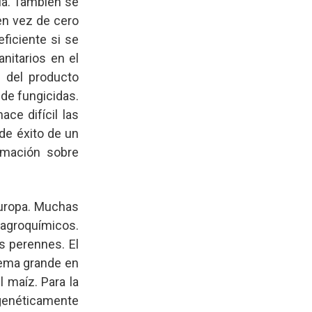
ia. También se
en vez de cero
eficiente si se
nitarios en el
 del producto
de fungicidas.
ce difícil las
 de éxito de un
ormación sobre
Europa. Muchas
 agroquímicos.
s perennes. El
lema grande en
l maíz. Para la
(genéticamente