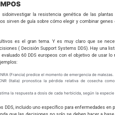
AMPOS
 sidoinvestigar la resistencia genética de las plantas
ados sirven de guía sobre cómo elegir y combinar genes 
ultivos es el gran tema. Y es muy claro que se nece
cisiones ( Decisión Support Systems DDS). Hay una lis
a evaluado 60 DDS europeos con el objetivo de usar lo
jemplos:
INRA (Francia) predice el momento de emergencia de malezas.
CNR (Italia) pronostica la pérdida relativa de cosecha com
tima la respuesta a dosis de cada herbicida, según la especie
os DDS, incluido uno específico para enfermedades en pa
enda que las decisiones no solo se deben hacer a bas