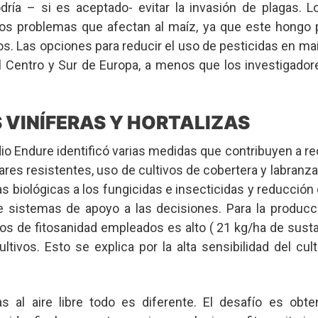
dría – si es aceptado- evitar la invasión de plagas. 
los problemas que afectan al maíz, ya que este hongo
s. Las opciones para reducir el uso de pesticidas en maí
l Centro y Sur de Europa, a menos que los investigado
S VINÍFERAS Y HORTALIZAS
udio Endure identificó varias medidas que contribuyen a re
vares resistentes, uso de cultivos de cobertera y labran
vas biológicas a los fungicidas e insecticidas y reducció
e sistemas de apoyo a las decisiones. Para la producci
os de fitosanidad empleados es alto ( 21 kg/ha de susta
tivos. Esto se explica por la alta sensibilidad del cult
as al aire libre todo es diferente. El desafío es obt