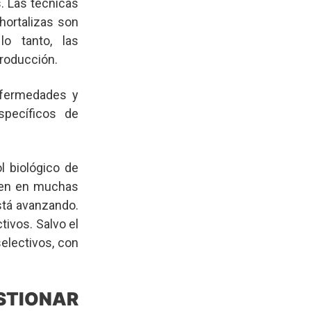
s. Las técnicas
hortalizas son
lo tanto, las
roducción.
enfermedades y
pecíficos de
l biológico de
bien en muchas
stá avanzando.
tivos. Salvo el
selectivos, con
STIONAR