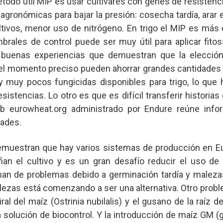
étodo útil MIP es usar cultivares con genes de resistenc
agronómicas para bajar la presión: cosecha tardía, arar 
ltivos, menor uso de nitrógeno. En trigo el MIP es más 
brales de control puede ser muy útil para aplicar fitosa
buenas experiencias que demuestran que la elección
el momento preciso pueden ahorrar grandes cantidades 
muy pocos fungicidas disponibles para trigo, lo que ha
esistencias. Lo otro es que es difícil transferir historias
web eurowheat.org administrado por Endure reúne inf
ades.
demuestran que hay varios sistemas de producción en 
an el cultivo y es un gran desafío reducir el uso de
an de problemas debido a germinación tardía y maleza
ezas está comenzando a ser una alternativa. Otro prob
ral del maíz (Ostrinia nubilalis) y el gusano de la raíz de
a solución de biocontrol. Y la introducción de maíz GM 