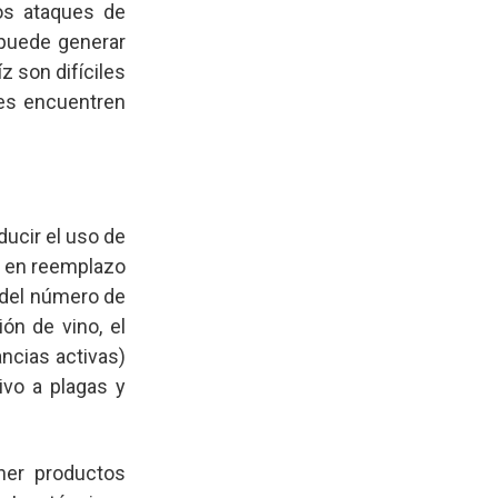
Los ataques de
 puede generar
z son difíciles
res encuentren
ducir el uso de
za en reemplazo
n del número de
ón de vino, el
ncias activas)
ivo a plagas y
ener productos