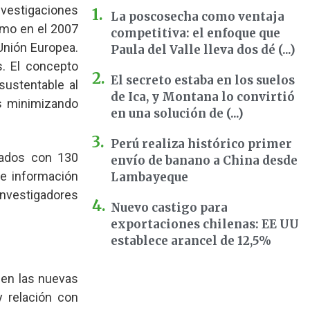
nvestigaciones
La poscosecha como ventaja
omo en el 2007
competitiva: el enfoque que
Unión Europea.
Paula del Valle lleva dos dé (...)
s. El concepto
El secreto estaba en los suelos
sustentable al
de Ica, y Montana lo convirtió
as minimizando
en una solución de (...)
Perú realiza histórico primer
tados con 130
envío de banano a China desde
e información
Lambayeque
investigadores
Nuevo castigo para
exportaciones chilenas: EE UU
establece arancel de 12,5%
ben las nuevas
y relación con