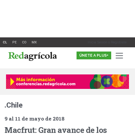
Ir
al
contenido
Inicia Sesión o Registrate
ÚNETE A PLUS+
.Chile
9 al 11 de mayo de 2018
Macfrut: Gran avance de los