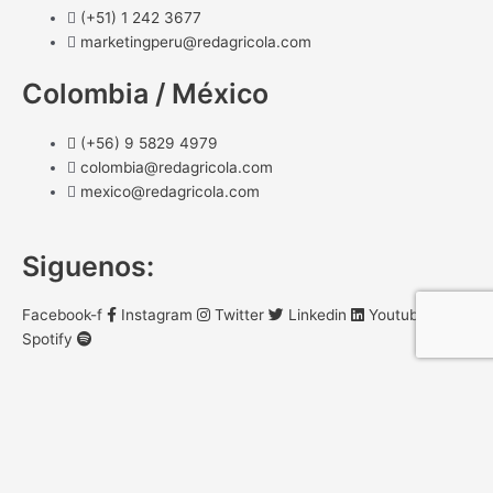
(+51) 1 242 3677
marketingperu@redagricola.com
Colombia / México
(+56) 9 5829 4979
colombia@redagricola.com
mexico@redagricola.com
Siguenos:
Facebook-f
Instagram
Twitter
Linkedin
Youtube
Spotify
Select your currency
CLP
Peso chileno
PEN
Sol
COP
Peso colombiano
MXN
Peso mexicano