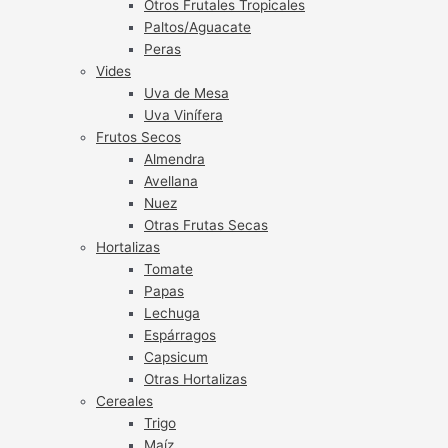
Otros Frutales Tropicales
Paltos/Aguacate
Peras
Vides
Uva de Mesa
Uva Vinífera
Frutos Secos
Almendra
Avellana
Nuez
Otras Frutas Secas
Hortalizas
Tomate
Papas
Lechuga
Espárragos
Capsicum
Otras Hortalizas
Cereales
Trigo
Maíz