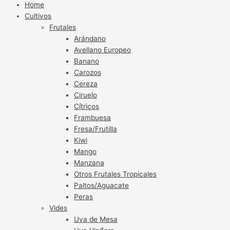
Home
Cultivos
Frutales
Arándano
Avellano Europeo
Banano
Carozos
Cereza
Ciruelo
Cítricos
Frambuesa
Fresa/Frutilla
Kiwi
Mango
Manzana
Otros Frutales Tropicales
Paltos/Aguacate
Peras
Vides
Uva de Mesa