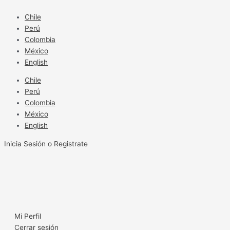
Ir
al
Chile
contenido
Perú
Colombia
México
English
Chile
Perú
Colombia
México
English
Inicia Sesión o Registrate
Mi Perfil
Cerrar sesión