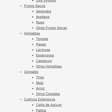
Uva Vinífera
Frutos Secos
Almendra
Avellana
Nuez
Otras Frutas Secas
Hortalizas
Tomate
Papas
Lechuga
Espárragos
Capsicum
Otras Hortalizas
Cereales
Trigo
Maíz
Arroz
Otros Cereales
Cultivos Extensivos
Caña de Azúcar
Palma