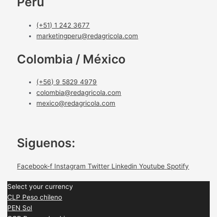
Perú
(+51) 1 242 3677
marketingperu@redagricola.com
Colombia / México
(+56) 9 5829 4979
colombia@redagricola.com
mexico@redagricola.com
Siguenos:
Facebook-f
Instagram
Twitter
Linkedin
Youtube
Spotify
Select your currency
CLP
Peso chileno
PEN
Sol