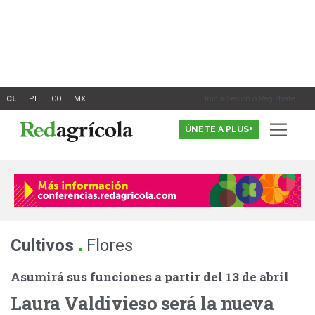
Ir
al
contenido
Inicia Sesión o Registrate
ÚNETE A PLUS+
.
Cultivos
Flores
Asumirá sus funciones a partir del 13 de abril
Laura Valdivieso será la nueva