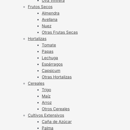
Uva Vinífera
Frutos Secos
Almendra
Avellana
Nuez
Otras Frutas Secas
Hortalizas
Tomate
Papas
Lechuga
Espárragos
Capsicum
Otras Hortalizas
Cereales
Trigo
Maíz
Arroz
Otros Cereales
Cultivos Extensivos
Caña de Azúcar
Palma