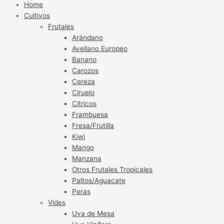
Home
Cultivos
Frutales
Arándano
Avellano Europeo
Banano
Carozos
Cereza
Ciruelo
Cítricos
Frambuesa
Fresa/Frutilla
Kiwi
Mango
Manzana
Otros Frutales Tropicales
Paltos/Aguacate
Peras
Vides
Uva de Mesa