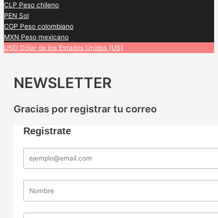
CLP
Peso chileno
PEN
Sol
COP
Peso colombiano
MXN
Peso mexicano
USD
Dólar de los Estados Unidos (US)
NEWSLETTER
Gracias por registrar tu correo
Registrate