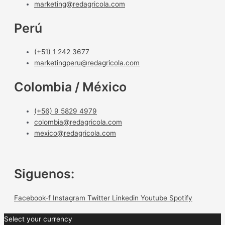
marketing@redagricola.com
Perú
(+51) 1 242 3677
marketingperu@redagricola.com
Colombia / México
(+56) 9 5829 4979
colombia@redagricola.com
mexico@redagricola.com
Siguenos:
Facebook-f
Instagram
Twitter
Linkedin
Youtube
Spotify
Select your currency