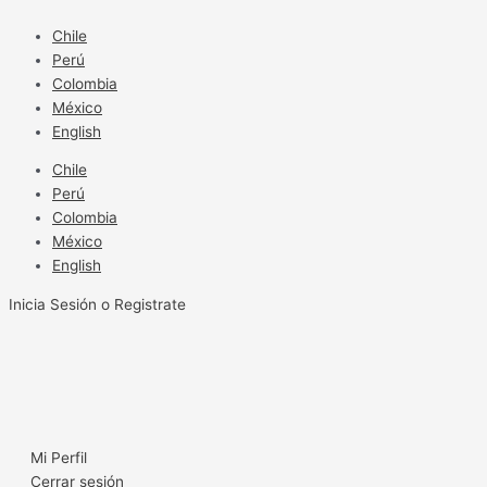
Ir
al
Chile
contenido
Perú
Colombia
México
English
Chile
Perú
Colombia
México
English
Inicia Sesión o Registrate
Mi Perfil
Cerrar sesión