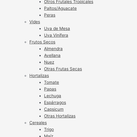
Otros Frutales Tropicales
Paltos/Aguacate
Peras
Vides
Uva de Mesa
Uva Vinífera
Frutos Secos
Almendra
Avellana
Nuez
Otras Frutas Secas
Hortalizas
Tomate
Papas
Lechuga
Espárragos
Capsicum
Otras Hortalizas
Cereales
Trigo
Maíz