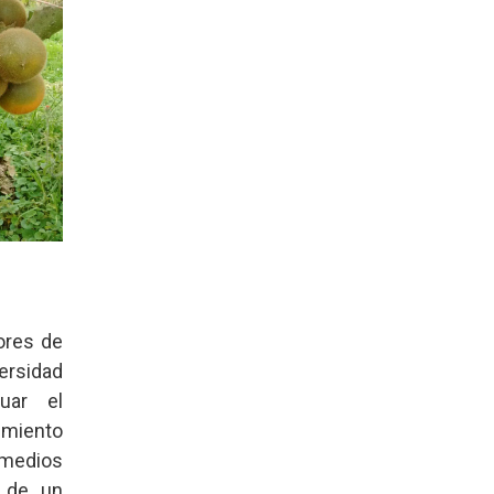
ores de
ersidad
uar el
imiento
 medios
r de un