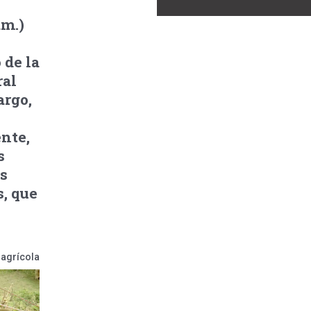
am.)
 de la
ral
argo,
nte,
s
s
s, que
agrícola