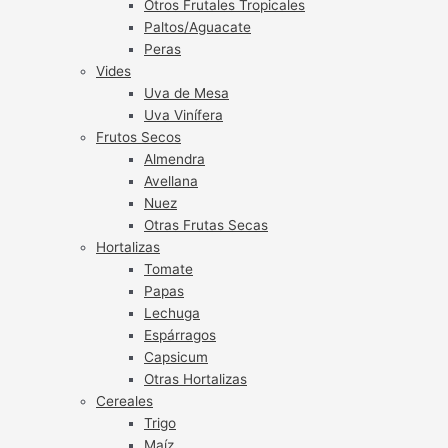
Otros Frutales Tropicales
Paltos/Aguacate
Peras
Vides
Uva de Mesa
Uva Vinífera
Frutos Secos
Almendra
Avellana
Nuez
Otras Frutas Secas
Hortalizas
Tomate
Papas
Lechuga
Espárragos
Capsicum
Otras Hortalizas
Cereales
Trigo
Maíz