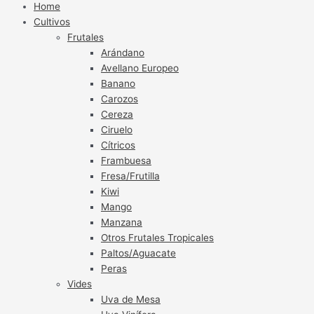
Home
Cultivos
Frutales
Arándano
Avellano Europeo
Banano
Carozos
Cereza
Ciruelo
Cítricos
Frambuesa
Fresa/Frutilla
Kiwi
Mango
Manzana
Otros Frutales Tropicales
Paltos/Aguacate
Peras
Vides
Uva de Mesa