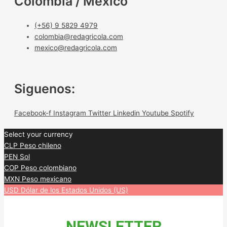
Colombia / México
(+56) 9 5829 4979
colombia@redagricola.com
mexico@redagricola.com
Siguenos:
Facebook-f
Instagram
Twitter
Linkedin
Youtube
Spotify
Select your currency
CLP
Peso chileno
PEN
Sol
COP
Peso colombiano
MXN
Peso mexicano
USD
Dólar de los Estados Unidos (US)
NEWSLETTER