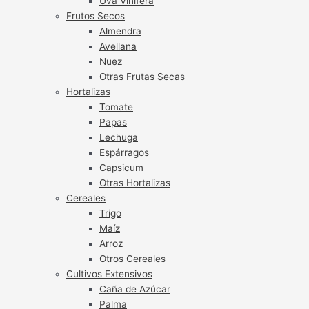
Uva Vinífera
Frutos Secos
Almendra
Avellana
Nuez
Otras Frutas Secas
Hortalizas
Tomate
Papas
Lechuga
Espárragos
Capsicum
Otras Hortalizas
Cereales
Trigo
Maíz
Arroz
Otros Cereales
Cultivos Extensivos
Caña de Azúcar
Palma