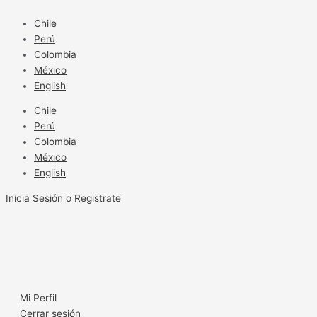
Ir
al
Chile
contenido
Perú
Colombia
México
English
Chile
Perú
Colombia
México
English
Inicia Sesión o Registrate
Mi Perfil
Cerrar sesión