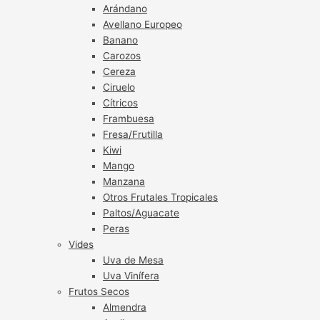
Arándano
Avellano Europeo
Banano
Carozos
Cereza
Ciruelo
Cítricos
Frambuesa
Fresa/Frutilla
Kiwi
Mango
Manzana
Otros Frutales Tropicales
Paltos/Aguacate
Peras
Vides
Uva de Mesa
Uva Vinífera
Frutos Secos
Almendra