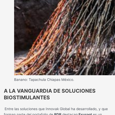
Banano: Tapachula Chiapas México.
A LA VANGUARDIA DE SOLUCIONES
BIOSTIMULANTES
Entre las soluciones que Innovak Global ha desarrollado, y que
forman parte del portafolio de
RDR
destacan
Exuroot
es un