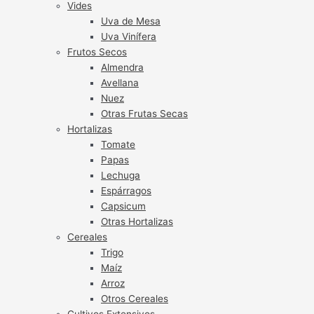
Vides
Uva de Mesa
Uva Vinífera
Frutos Secos
Almendra
Avellana
Nuez
Otras Frutas Secas
Hortalizas
Tomate
Papas
Lechuga
Espárragos
Capsicum
Otras Hortalizas
Cereales
Trigo
Maíz
Arroz
Otros Cereales
Cultivos Extensivos