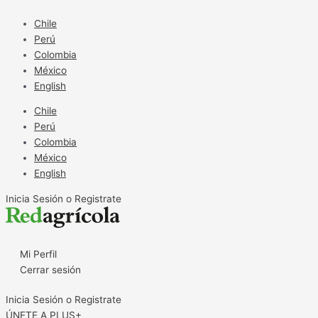
Ir
al
Chile
contenido
Perú
Colombia
México
English
Chile
Perú
Colombia
México
English
Inicia Sesión o Registrate
Mi Perfil
Cerrar sesión
Inicia Sesión o Registrate
ÚNETE A PLUS+