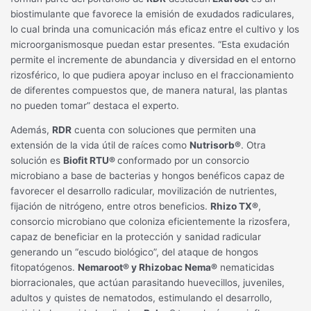
biostimulante que favorece la emisión de exudados radiculares,
lo cual brinda una comunicación más eficaz entre el cultivo y los
microorganismosque puedan estar presentes. “Esta exudación
permite el incremente de abundancia y diversidad en el entorno
rizosférico, lo que pudiera apoyar incluso en el fraccionamiento
de diferentes compuestos que, de manera natural, las plantas
no pueden tomar” destaca el experto.
Además,
RDR
cuenta con soluciones que permiten una
extensión de la vida útil de raíces como
Nutrisorb®
. Otra
solución es
Biofit RTU®
conformado por un consorcio
microbiano a base de bacterias y hongos benéficos capaz de
favorecer el desarrollo radicular, movilización de nutrientes,
fijación de nitrógeno, entre otros beneficios.
Rhizo TX®
,
consorcio microbiano que coloniza eficientemente la rizosfera,
capaz de beneficiar en la protección y sanidad radicular
generando un “escudo biológico”, del ataque de hongos
fitopatógenos.
Nemaroot® y Rhizobac Nema®
nematicidas
biorracionales, que actúan parasitando huevecillos, juveniles,
adultos y quistes de nematodos, estimulando el desarrollo,