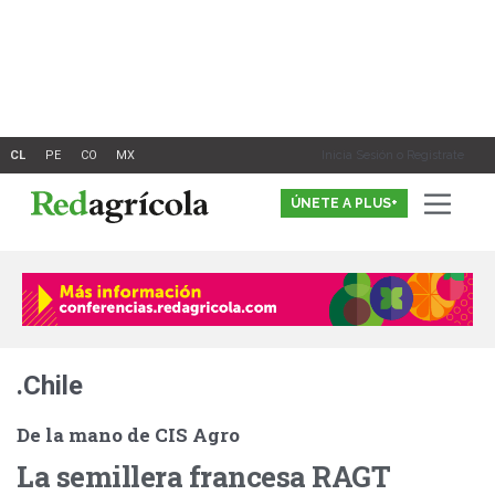
Ir
al
contenido
Inicia Sesión o Registrate
ÚNETE A PLUS+
.Chile
De la mano de CIS Agro
La semillera francesa RAGT